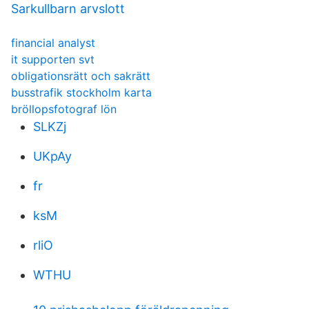
Sarkullbarn arvslott
financial analyst
it supporten svt
obligationsrätt och sakrätt
busstrafik stockholm karta
bröllopsfotograf lön
SLKZj
UKpAy
fr
ksM
rliO
WTHU