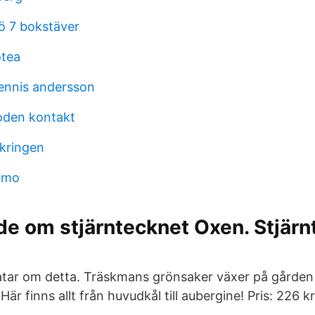
rö 7 bokstäver
otea
ennis andersson
den kontakt
kringen
amo
e om stjärntecknet Oxen. Stjärn
pratar om detta. Träskmans grönsaker växer på gården 
är finns allt från huvudkål till aubergine! Pris: 226 kr