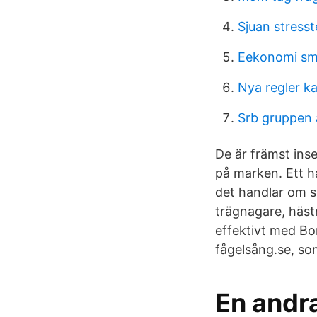
Sjuan stresst
Eekonomi sm
Nya regler k
Srb gruppen 
De är främst inse
på marken. Ett ha
det handlar om s
trägnagare, häst
effektivt med Bo
fågelsång.se, so
En andra