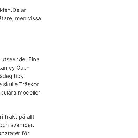
lden.De är
ätare, men vissa
h utseende. Fina
 Stanley Cup-
sdag fick
 skulle Träskor
pulära modeller
 frakt på allt
 och svampar.
pparater för