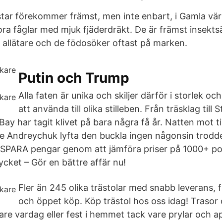
star förekommer främst, men inte enbart, i Gamla vär
ora fåglar med mjuk fjäderdräkt. De är främst insekts
a allätare och de födosöker oftast på marken.
Putin och Trump
Alla faten är unika och skiljer därför i storlek oc
att använda till olika stilleben. Från träsklag till
y har tagit klivet på bara några få år. Natten mot ti
 Andreychuk lyfta den buckla ingen någonsin trodde
 SPARA pengar genom att jämföra priser på 1000+ po
ycket – Gör en bättre affär nu!
Fler än 245 olika trästolar med snabb leverans, fri
och öppet köp. Köp trästol hos oss idag! Trasor
are vardag eller fest i hemmet tack vare prylar och a