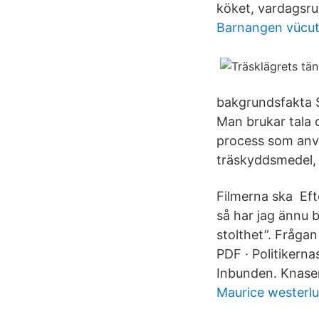
köket, vardagsru
Barnangen vücut
bakgrundsfakta S
Man brukar tala
process som anvä
träskyddsmedel, 
Filmerna ska Eft
så har jag ännu b
stolthet”. Fråga
PDF · Politikerna
Inbunden. Knasen
Maurice westerl