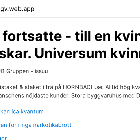
xgv.web.app
fortsatte - till en kv
skar. Universum kvin
B Gruppen - issuu
ästaket & staket i trä på HORNBACH.se. Alltid hög kvali
ranschens nöjdaste kunder. Stora byggvaruhus med Dr
kan ica kvantum
en för ringa narkotikabrott
gor