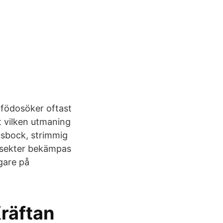
e födosöker oftast
tt vilken utmaning
usbock, strimmig
nsekter bekämpas
gare på
Kräftan