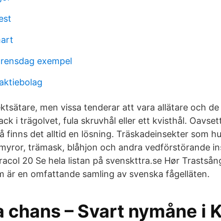
est
art
arensdag exempel
aktiebolag
ktsätare, men vissa tenderar att vara allätare och d
ck i trägolvet, fula skruvhål eller ett kvisthål. Oavse
å finns det alltid en lösning. Träskadeinsekter som h
myror, trämask, blåhjon och andra vedförstörande i
racol 20 Se hela listan på svenskttra.se Hør Trastsån
m är en omfattande samling av svenska fågelläten.
 chans – Svart nymåne i 