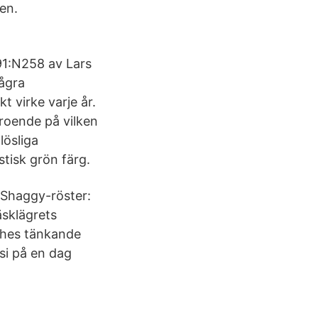
en.
91:N258 av Lars
Några
 virke varje år.
roende på vilken
lösliga
tisk grön färg.
 Shaggy-röster:
äsklägrets
sches tänkande
esi på en dag