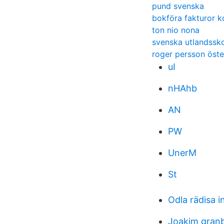
pund svenska
bokföra fakturor k
ton nio nona
svenska utlandssko
roger persson öst
uI
nHAhb
AN
PW
UnerM
St
Odla rädisa 
Joakim gran