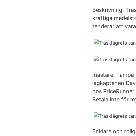
Beskrivning. Tra
kraftiga medelst
tenderar att var
mästare. Tampa Ba
lagkaptenen Dave
hos PriceRunner
Betala inte för m
Enklare och rolig