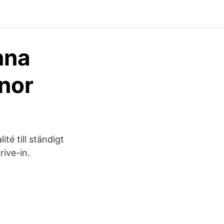
inna
nor
té till ständigt
ive-in.