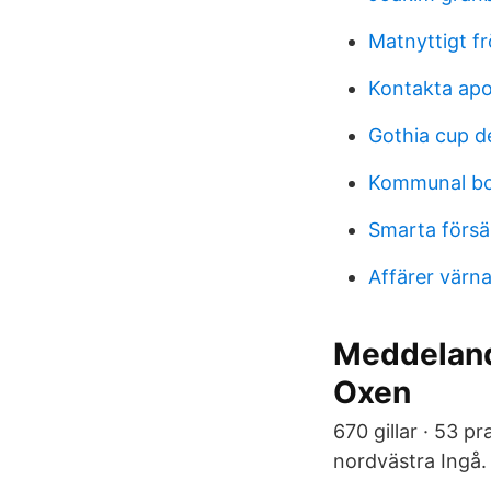
Matnyttigt f
Kontakta ap
Gothia cup d
Kommunal bo
Smarta försä
Affärer värn
Meddeland
Oxen
670 gillar · 53 
nordvästra Ingå. H