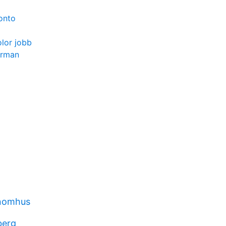
onto
lor jobb
erman
inomhus
berg