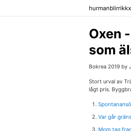
hurmanblirrikk
Oxen - 
som äl
Bokrea 2019 by J
Stort urval av Tr
lågt pris. Byggb
Spontanansö
Var går gräns
Mom tag fra