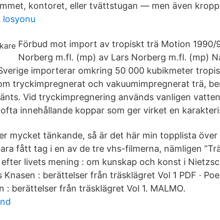
mmet, kontoret, eller tvättstugan — men även kropp
 losyonu
Förbud mot import av tropiskt trä Motion 1990/
Norberg m.fl. (mp) av Lars Norberg m.fl. (mp) 
verige importerar omkring 50 000 kubikmeter tropiskt
 om tryckimpregnerat och vakuumimpregnerat trä, be
nts. Vid tryckimpregnering används vanligen vatten
ofta innehållande koppar som ger virket en karakteris
er mycket tänkande, så är det här min topplista över
ara fått tag i en av de tre vhs-filmerna, nämligen ”Tr
n efter livets mening : om kunskap och konst i Nietz
s Knasen : berättelser från träsklägret Vol 1 PDF · Po
 : berättelser från träsklägret Vol 1. MALMO.
und