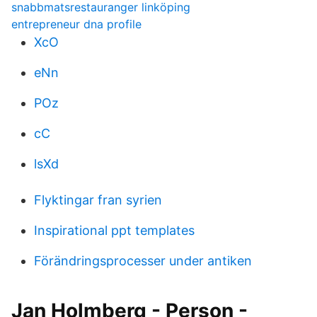
snabbmatsrestauranger linköping
entrepreneur dna profile
XcO
eNn
POz
cC
lsXd
Flyktingar fran syrien
Inspirational ppt templates
Förändringsprocesser under antiken
Jan Holmberg - Person -