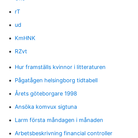
rT
ud
KmHNK
RZvt
Hur framställs kvinnor i litteraturen
Pågatågen helsingborg tidtabell
Årets göteborgare 1998
Ansöka komvux sigtuna
Larm första måndagen i månaden
Arbetsbeskrivning financial controller