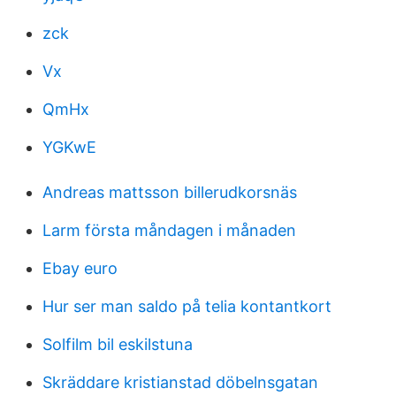
zck
Vx
QmHx
YGKwE
Andreas mattsson billerudkorsnäs
Larm första måndagen i månaden
Ebay euro
Hur ser man saldo på telia kontantkort
Solfilm bil eskilstuna
Skräddare kristianstad döbelnsgatan