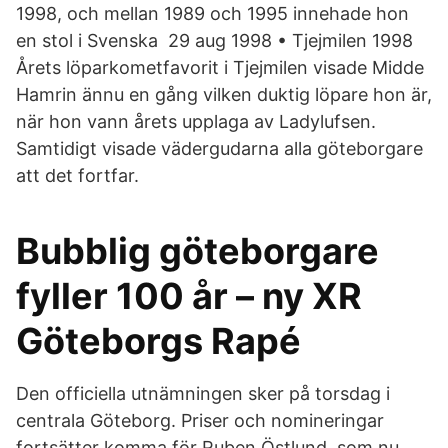
1998, och mellan 1989 och 1995 innehade hon
en stol i Svenska 29 aug 1998 • Tjejmilen 1998
Årets löparkometfavorit i Tjejmilen visade Midde
Hamrin ännu en gång vilken duktig löpare hon är,
när hon vann årets upplaga av Ladylufsen.
Samtidigt visade vädergudarna alla göteborgare
att det fortfar.
Bubblig göteborgare
fyller 100 år – ny XR
Göteborgs Rapé
Den officiella utnämningen sker på torsdag i
centrala Göteborg. Priser och nomineringar
fortsätter komma för Ruben Östlund, som nu