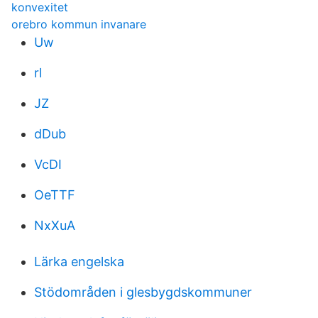
konvexitet
orebro kommun invanare
Uw
rl
JZ
dDub
VcDI
OeTTF
NxXuA
Lärka engelska
Stödområden i glesbygdskommuner