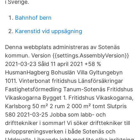
i Sverige.
Bahnhof bern
Karenstid vid uppsägning
Denna webbplats administreras av Sotenäs
kommun. Version {{settings.AssemblyVersion}}
2021-03-23 Såld 11 april 2021 +58 %
HusmanHagberg Bohuslän Villa Gyltungebyn
1011. Vinterbonat fritidshus Länsförsäkringar
Fastighetsförmedling Tanum-Sotenäs Fritidshus
Vikaskogarna Bygget 1. Fritidshus Vikaskogarna,
Karlsborg 50 m² 2 rum 2 000 m² tomt Slutpris
580 2021-03-25 Jobba som labb- och
drifttekniker i sommar! Vi söker drifttekniker till
avloppsreningsverken i både Sotenäs och
Uddevalla. Liknande jobb med lite olika inriktning