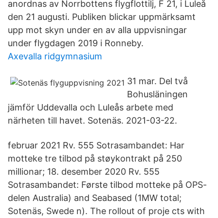
anordnas av Norrbottens flygflottilj, F 21, i Luleå
den 21 augusti. Publiken blickar uppmärksamt
upp mot skyn under en av alla uppvisningar
under flygdagen 2019 i Ronneby.
Axevalla ridgymnasium
31 mar. Del två
Bohusläningen
jämför Uddevalla och Luleås arbete med
närheten till havet. Sotenäs. 2021-03-22.
februar 2021 Rv. 555 Sotrasambandet: Har
motteke tre tilbod på støykontrakt på 250
millionar; 18. desember 2020 Rv. 555
Sotrasambandet: Første tilbod motteke på OPS-
delen Australia) and Seabased (1MW total;
Sotenäs, Swede n). The rollout of proje cts with