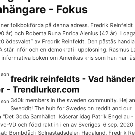
hängare - Fokus
ner folkbokförda på denna adress, Fredrik Reinfeldt (
90 år) och Roberta Runa Enrica Alenius (42 år). I dag
 ödesvalet” av Fredrik Reinfeldt. Den påstås handla
står inför och en demokrati i upplösning. Rasmus L
st informativa boken om Amerikas kris som han har läs
fredrik reinfeldts - Vad hände
r - Trendlurker.com
340k members in the sweden community. Hej a
Sweddit! The hub for Swedes on reddit and our
 "Det Goda Samhället" kåserar idag Patrik Engellau -
Volvo-VD och född rakt in i en av Sveriges 6 sep. 202
nat: Bombdåd i Solnastadsdelen Hagalund, Fredrik Rei