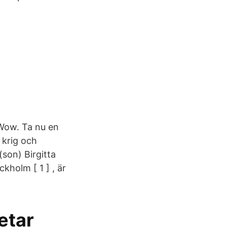
”Wow. Ta nu en
 krig och
son) Birgitta
ckholm [ 1 ] , är
retar