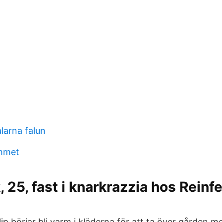
arna falun
ummet
 25, fast i knarkrazzia hos Reinfe
ip börjar bli varm i kläderna för att ta över gården 