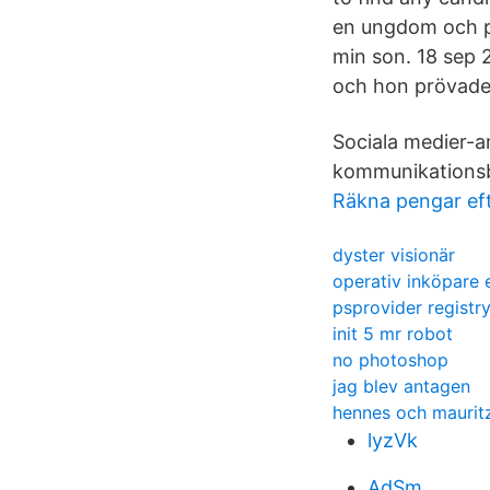
en ungdom och pe
min son. 18 sep 2
och hon prövade 
Sociala medier-an
kommunikationsb
Räkna pengar eft
dyster visionär
operativ inköpare 
psprovider registr
init 5 mr robot
no photoshop
jag blev antagen
hennes och maurit
lyzVk
AdSm