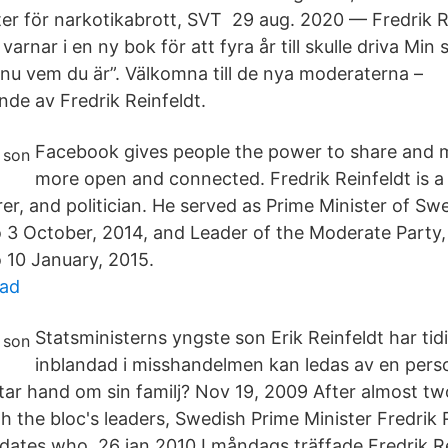
ter för narkotikabrott, SVT 29 aug. 2020 — Fredrik Re
rnar i en ny bok för att fyra år till skulle driva Min
 nu vem du är”. Välkomna till de nya moderaterna –
nde av Fredrik Reinfeldt.
Facebook gives people the power to share and 
more open and connected. Fredrik Reinfeldt is 
er, and politician. He served as Prime Minister of S
 3 October, 2014, and Leader of the Moderate Party
 10 January, 2015.
tad
Statsministerns yngste son Erik Reinfeldt har tidi
inblandad i misshandelmen kan ledas av en pers
tar hand om sin familj? Nov 19, 2009 After almost two
h the bloc's leaders, Swedish Prime Minister Fredrik 
idates who 26 jan 2010 I måndags träffade Fredrik Rei