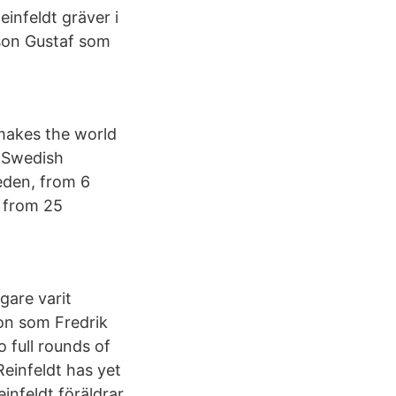
infeldt gräver i
 son Gustaf som
makes the world
a Swedish
weden, from 6
, from 25
gare varit
on som Fredrik
 full rounds of
Reinfeldt has yet
nfeldt föräldrar,