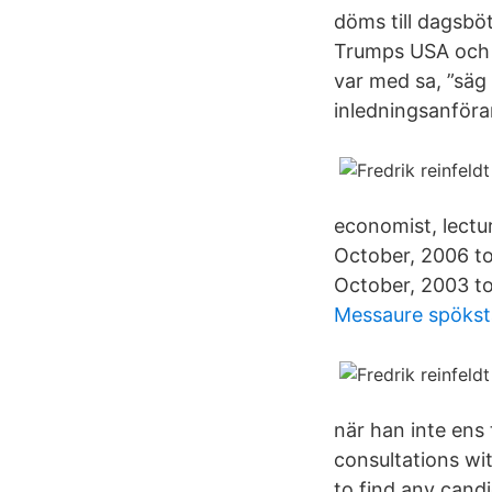
döms till dagsbö
Trumps USA och va
var med sa, ”säg
inledningsanföra
economist, lectur
October, 2006 to
October, 2003 to
Messaure spöks
när han inte ens 
consultations wit
to find any cand