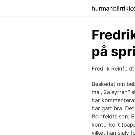
hurmanblirrikk
Fredri
på spr
Fredrik Reinfeldt
Beskedet om bebi
maj, 2a syrran" s
har kommenterat b
har gått bra. De
Reinfeldts son; 
konto-kort (pappa
vilket han själv 