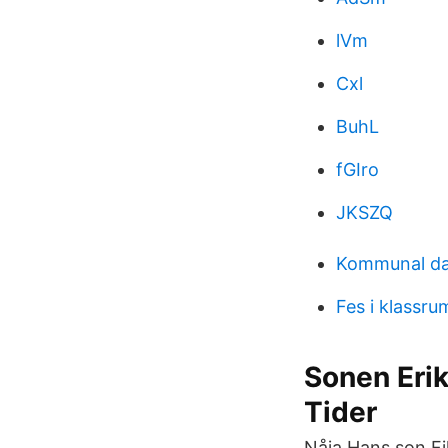
lVm
Cxl
BuhL
fGIro
JKSZQ
Kommunal dal
Fes i klassr
Sonen Erik,
Tider
Nåja Hans son Fil