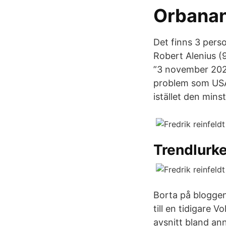
Orbanan
Det finns 3 perso
Robert Alenius (
”3 november 2020
problem som USA 
istället den min
Trendlurke
Borta på bloggen
till en tidigare 
avsnitt bland an