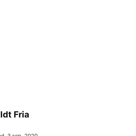
ldt Fria
med 3 sep. 2020