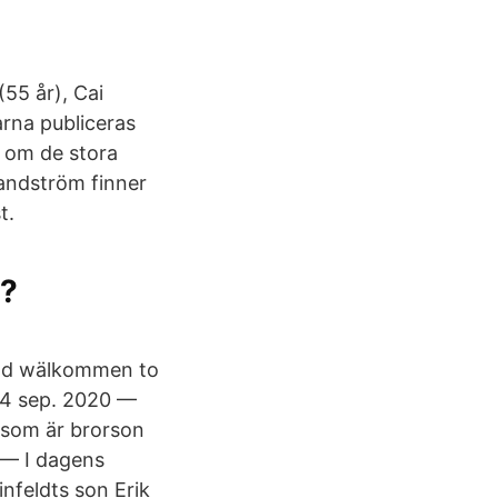
55 år), Cai
arna publiceras
 om de stora
andström finner
t.
r?
nd wälkommen to
 4 sep. 2020 —
 som är brorson
0 — I dagens
nfeldts son Erik