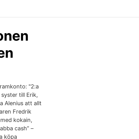
sonen
ten
gramkonto: "2:a
yster till Erik,
 Alenius att allt
aren Fredrik
r med kokain,
snabba cash” –
ka köpa