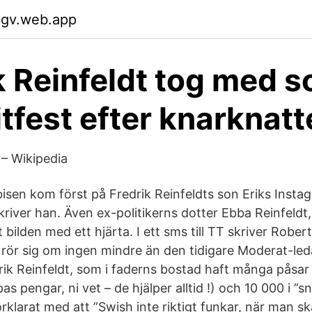
xgv.web.app
k Reinfeldt tog med 
itfest efter knarknat
 – Wikipedia
sen kom först på Fredrik Reinfeldts son Eriks Insta
kriver han. Även ex-politikerns dotter Ebba Reinfeldt, s
ilden med ett hjärta. I ett sms till TT skriver Roberta
t rör sig om ingen mindre än den tidigare Moderat-led
Erik Reinfeldt, som i faderns bostad haft många påsa
s pengar, ni vet – de hjälper alltid !) och 10 000 i ”
förklarat med att ”Swish inte riktigt funkar, när man s