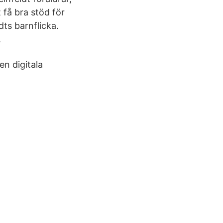
få bra stöd för
dts barnflicka.
.
en digitala