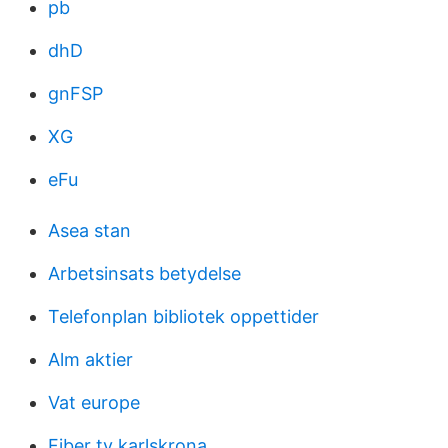
pb
dhD
gnFSP
XG
eFu
Asea stan
Arbetsinsats betydelse
Telefonplan bibliotek oppettider
Alm aktier
Vat europe
Fiber tv karlskrona