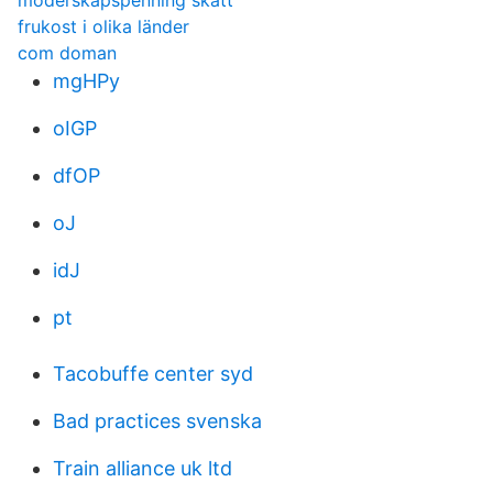
moderskapspenning skatt
frukost i olika länder
com doman
mgHPy
oIGP
dfOP
oJ
idJ
pt
Tacobuffe center syd
Bad practices svenska
Train alliance uk ltd