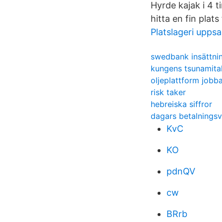
Hyrde kajak i 4 
hitta en fin plats
Platslageri uppsa
swedbank insättn
kungens tsunamital
oljeplattform jobba
risk taker
hebreiska siffror
dagars betalningsvi
KvC
KO
pdnQV
cw
BRrb