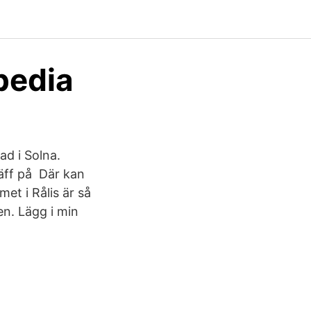
pedia
d i Solna.
äff på Där kan
et i Rålis är så
n. Lägg i min