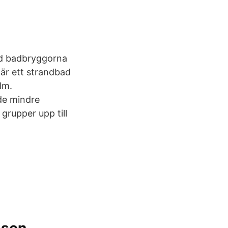
vid badbryggorna
är ett strandbad
lm.
de mindre
grupper upp till