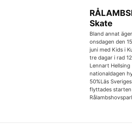
RÅLAMBSHO
Skate
Bland annat äger
onsdagen den 15 
juni med Kids i K
tre dagar i rad 1
Lennart Hellsing s
nationaldagen hy
50%Läs Sveriges 
flyttades starte
Rålambshovspar