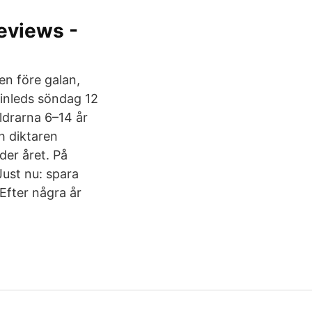
views -
en före galan,
inleds söndag 12
ldrarna 6–14 år
h diktaren
nder året. På
ust nu: spara
Efter några år