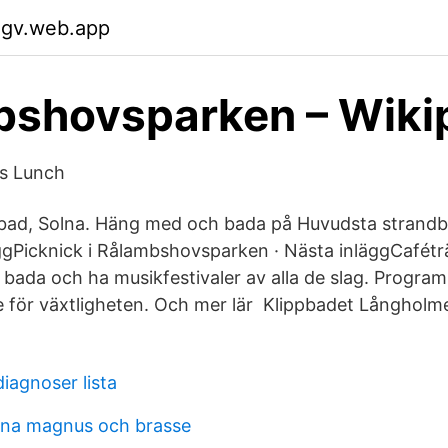
xgv.web.app
bshovsparken – Wiki
s Lunch
bad, Solna. Häng med och bada på Huvudsta strandba
gPicknick i Rålambshovsparken · Nästa inläggCafétr
bada och ha musikfestivaler av alla de slag. Programm
e för växtligheten. Och mer lär Klippbadet Långholme
diagnoser lista
rna magnus och brasse