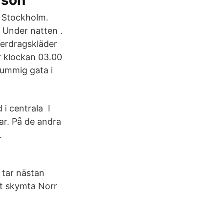
json
i Stockholm.
 Under natten .
verdragskläder
r klockan 03.00
lummig gata i
i centrala I
ar. På de andra
.
 tar nästan
et skymta Norr