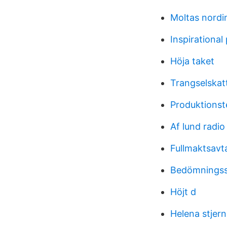
Moltas nordi
Inspirational
Höja taket
Trangselskat
Produktionst
Af lund radio
Fullmaktsavta
Bedömningss
Höjt d
Helena stjer