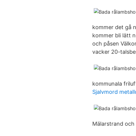
kommer det gå ne
kommer bli lätt 
och påsen Välkom
vacker 20-talsbe
kommunala friluft
Sjalvmord metal
Mälarstrand och 