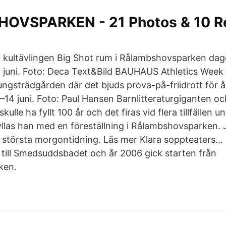
VSPARKEN - 21 Photos & 10 Re
 kultävlingen Big Shot rum i Rålambshovsparken dag
juni. Foto: Deca Text&Bild BAUHAUS Athletics Week 
ungsträdgården där det bjuds prova-på-friidrott för å
2–14 juni. Foto: Paul Hansen Barnlitteraturgiganten oc
kulle ha fyllt 100 år och det firas vid flera tillfällen u
llas han med en föreställning i Rålambshovsparken. J
största morgontidning. Läs mer Klara soppteaters… 
n till Smedsuddsbadet och år 2006 gick starten från
ken.