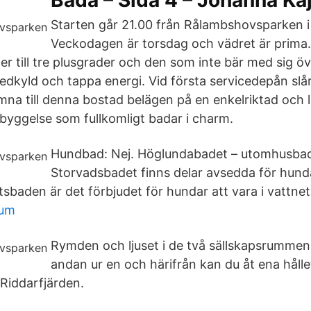
Bada – Sida 4 – Johanna Ka
Starten går 21.00 från Rålambshovsparken 
Veckodagen är torsdag och vädret är prima.
r till tre plusgrader och den som inte bär med sig ö
nedkyld och tappa energi. Vid första servicedepån slå
na till denna bostad belägen på en enkelriktad och 
byggelse som fullkomligt badar i charm.
Hundbad: Nej. Höglundabadet – utomhusbad 
Storvadsbadet finns delar avsedda för hund
sbaden är det förbjudet för hundar att vara i vattnet
lum
Rymden och ljuset i de två sällskapsrummen
andan ur en och härifrån kan du åt ena håll
Riddarfjärden.