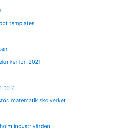
n
 ppt templates
ten
ekniker lon 2021
l telia
töd matematik skolverket
nholm industrivärden